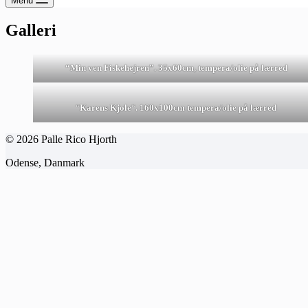
Menu
Galleri
“Min ven Fiskehejren”. 35x60cm, tempera/olie på lærred
“
Karens Kjole
“
. 160x100cm tempera/olie på lærred
© 2026 Palle Rico Hjorth
Odense, Danmark