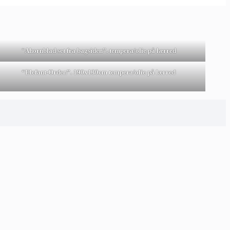
“
Ahornblad set fra bagsiden”. tempera/olie på lærred
“Elefant-Orden”. 190x130cm tempera/olie på lærred