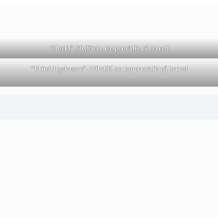
“Insekt”. 50x65cm. tempera/olie på lærred
“Erindringskassen”. 170×130 cm tempera/olie på lærred